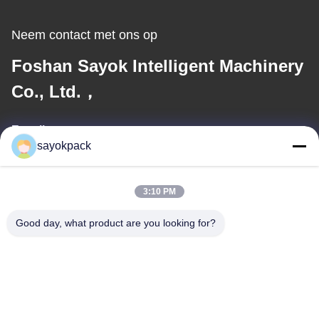
Neem contact met ons op
Foshan Sayok Intelligent Machinery
Co., Ltd.，
E-mail
sayokpack
jane@sayokpack.com
3:10 PM
Ons adres
Good day, what product are you looking for?
Adres
5e verdieping, blok 4 No.3 Xiangtai South Road Danzao Town,
Nanhai District, Foshan, Guangdong, China
Tel