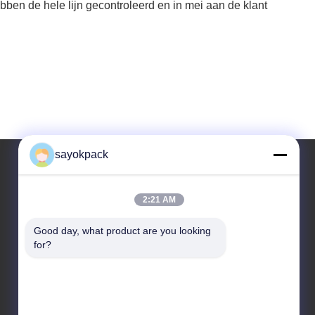
ben de hele lijn gecontroleerd en in mei aan de klant
sayokpack
Ons adres
2:21 AM
Adres
Good day, what product are you looking 
for?
5e verdieping, blok 4 No.3 Xiangtai South Road
Danzao Town, Nanhai District, Foshan, Guangdong,
China
Tel