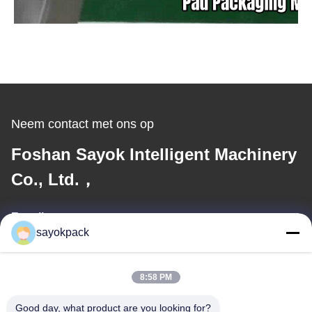
Neem contact met ons op
Foshan Sayok Intelligent Machinery
Co., Ltd.，
E-mail
sayokpack
jane@sayokpack.com
8:58 PM
Ons adres
Good day, what product are you looking for?