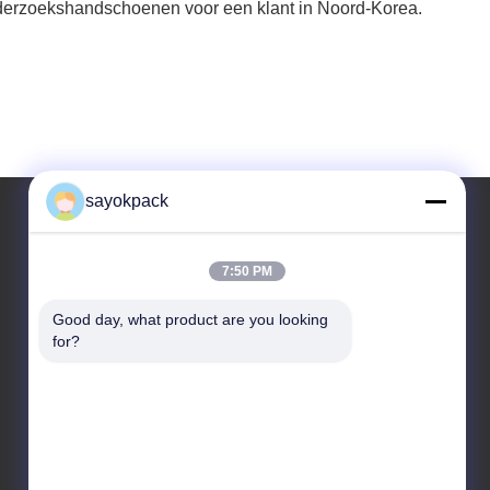
derzoekshandschoenen voor een klant in Noord-Korea.
sayokpack
Ons adres
7:50 PM
Adres
Good day, what product are you looking 
for?
5e verdieping, blok 4 No.3 Xiangtai South Road
Danzao Town, Nanhai District, Foshan, Guangdong,
China
Tel
86-757-8660-5060