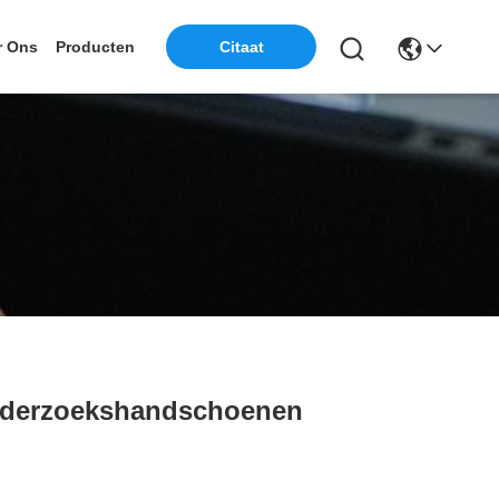
r Ons
Producten
Citaat
onderzoekshandschoenen