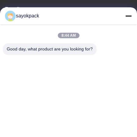
E-mail
sayokpack
jane@sayokpack.com
8:44 AM
Ons adres
Good day, what product are you looking for?
Adres
5e verdieping, blok 4 No.3 Xiangtai South Road Danzao Town,
Nanhai District, Foshan, Guangdong, China
Tel
86-757-8660-5060
Privacybeleid
|
Sitemap