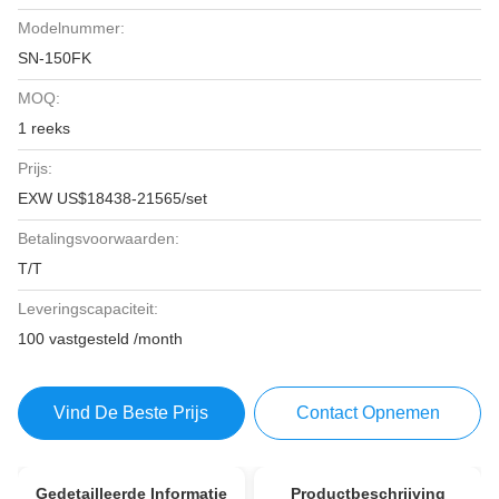
Modelnummer:
SN-150FK
MOQ:
1 reeks
Prijs:
EXW US$18438-21565/set
Betalingsvoorwaarden:
T/T
Leveringscapaciteit:
100 vastgesteld /month
Vind De Beste Prijs
Contact Opnemen
Gedetailleerde Informatie
Productbeschrijving