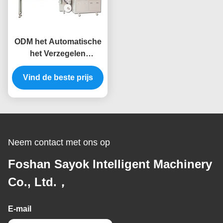
ODM het Automatische
het Verzegelen
Verpakkingsmachine
Gemakkelijke Plaatsen
Vind de beste prijs
voor het Masker van het
Stoomoog
Neem contact met ons op
Foshan Sayok Intelligent Machinery
Co., Ltd.，
E-mail