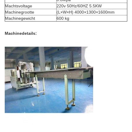
Machtsvoltage
220v 50Hz/60HZ 5.5KW
Machinegrootte
(L×W×H) 4000×1300×1600mm
Machinegewicht
600 kg
Machinedetails: