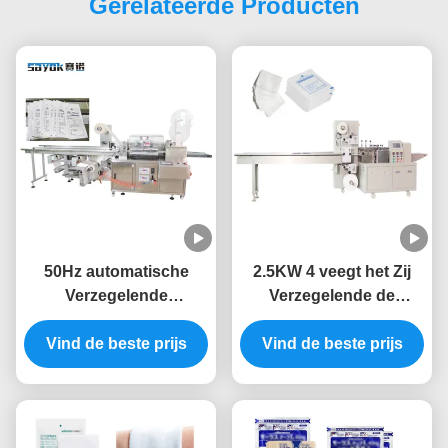
Gerelateerde Producten
50Hz automatische
2.5KW 4 veegt het Zij
Verzegelende
Verzegelende de
Verpakkingsmachine
Veelzijdigheidswegwerppr
5.5KW voor Medische
Vind de beste prijs
Vind de beste prijs
van de
Producten
Verpakkingsmachine
Verpakking af