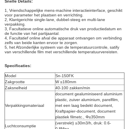
Snelle Details:
1, Vriendschappelijke mens-machine interactieinterface, geschikt
voor parameter het plaatsen en verrichting.
2, Klantgerichte single-lane, dubbel-steeg en multi-lane
verpakking.
3, Facultatieve online automatische druk van productiedatum en
de functie van het partijaantal.
4, Facultatief online afval die apparaat ontvangen om verbinding
zelfs van beide kanten ervoor te zorgen.
5, het Afzonderlijke systeem van de temperatuurcontrole, satify
van verschillende film met verschillende temperatuurvereisten.
Specificaties:
Model
Sn-150FK
Zakgrootte
W ≤180mm
Zaksnelheid
40-100 zakken/min
document gealuminiseerd aluminium
plastic, zuiver aluminium, parelfilm,
Verpakkingsmateriaal
met een laag bedekt document,
Kraftpapier-document, document
plastiek filmetc., Φ≤350mm
(verstrekt) ≥30m3/h, druk: 0.6-
Luchtconsumptie
0.8Mpa