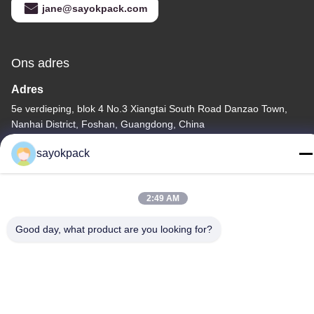
jane@sayokpack.com
Ons adres
Adres
5e verdieping, blok 4 No.3 Xiangtai South Road Danzao Town,
Nanhai District, Foshan, Guangdong, China
Tel
sayokpack
86-757-8660-5060
2:49 AM
Good day, what product are you looking for?
Privacybeleid
|
Sitemap
China Goede kwaliteit automatische verpakkingsmachines
Leverancier. Copyright © -2026 Foshan Sayok Intelligent
Machinery Co., Ltd.， . Alle rechten voorbehouden.