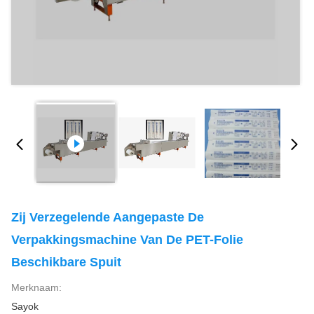
Zij Verzegelende Aangepaste De
Verpakkingsmachine Van De PET-Folie
Beschikbare Spuit
Merknaam:
Sayok