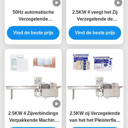
50Hz automatische
2.5KW 4 veegt het Zij
Verzegelende
Verzegelende de
Verpakkingsmachine
Veelzijdigheidswegwerppr
5.5KW voor Medische
Vind de beste prijs
Vind de beste prijs
van de
Producten
Verpakkingsmachine
Verpakking af
2.5KW 4 Zijverbindings
2.5KW zij Verzegelende
Verpakkende Machine
van het het Pleisterflard
Mechanisch Medisch
van de