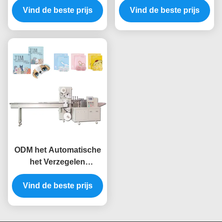
Gauze Packing Machine
Vind de beste prijs
Verpakkingsmachine de
Vind de beste prijs
Verbindings
Verpakkende Machine
ODM het Automatische
het Verzegelen
Verpakkingsmachine
Gemakkelijke Plaatsen
Vind de beste prijs
voor het Masker van het
Stoomoog