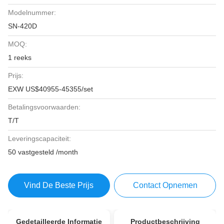
Modelnummer:
SN-420D
MOQ:
1 reeks
Prijs:
EXW US$40955-45355/set
Betalingsvoorwaarden:
T/T
Leveringscapaciteit:
50 vastgesteld /month
Vind De Beste Prijs
Contact Opnemen
Gedetailleerde Informatie
Productbeschrijving