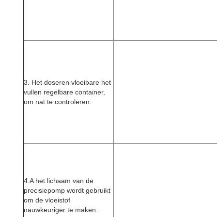
3. Het doseren vloeibare het
vullen regelbare container,
om nat te controleren.
4.A het lichaam van de
precisiepomp wordt gebruikt
om de vloeistof
nauwkeuriger te maken.