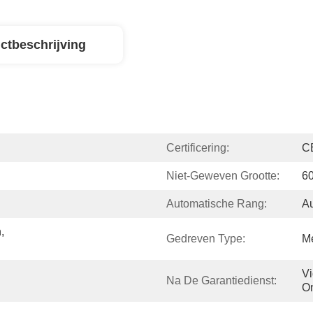
ctbeschrijving
Certificering:
C
Niet-Geweven Grootte:
6
Automatische Rang:
Au
 
Gedreven Type:
M
n
Vi
Na De Garantiedienst:
O