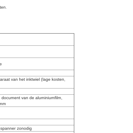
ten.
e
raat van het inktwiel (lage kosten,
 document van de aluminiumfilm,
0mm
 spanner zonodig