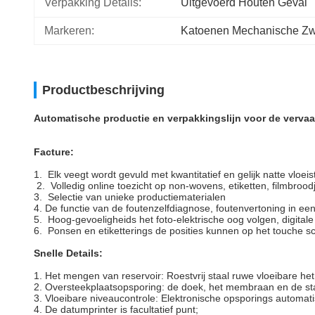
Verpakking Details:
Uitgevoerd Houten Geval
Markeren:
Katoenen Mechanische Z
Productbeschrijving
Automatische productie en verpakkingslijn voor de vervaa
Facture:
1. Elk veegt wordt gevuld met kwantitatief en gelijk natte vloeist
2. Volledig online toezicht op non-wovens, etiketten, filmbrood
3. Selectie van unieke productiematerialen
4.
De functie van de foutenzelfdiagnose, foutenvertoning in ee
5. Hoog-gevoeligheids het foto-elektrische oog volgen, digital
6. Ponsen en etiketterings de posities kunnen op het touche s
Snelle Details:
1. Het mengen van reservoir: Roestvrij staal ruwe vloeibare he
2. Oversteekplaatsopsporing: de doek, het membraan en de sta
3. Vloeibare niveaucontrole: Elektronische opsporings automat
4. De datumprinter is facultatief punt;