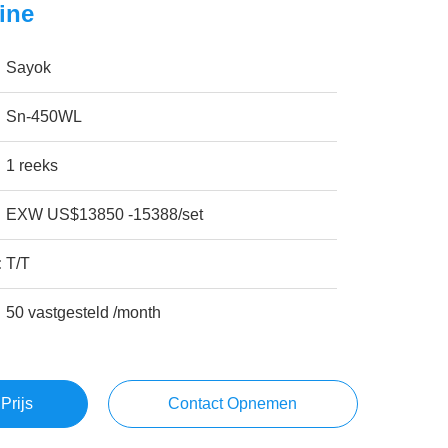
ine
Sayok
Sn-450WL
1 reeks
EXW US$13850 -15388/set
:
T/T
50 vastgesteld /month
Prijs
Contact Opnemen