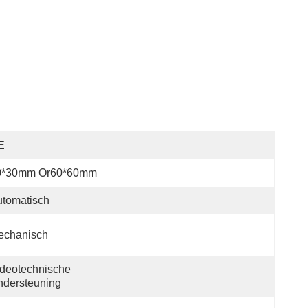
E
0*30mm Or60*60mm
tomatisch
echanisch
deotechnische 
ndersteuning