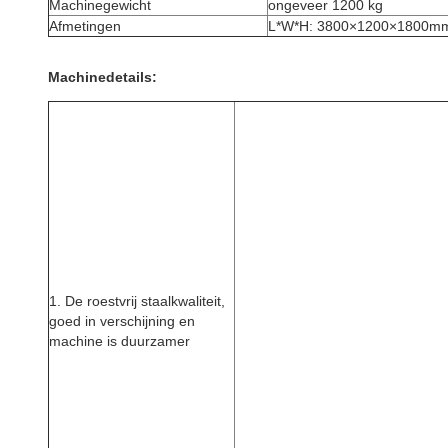
Machinegewicht
ongeveer 1200 kg
Afmetingen
L*W*H: 3800×1200×1800m
Machinedetails:
1. De roestvrij staalkwaliteit,
goed in verschijning en
machine is duurzamer