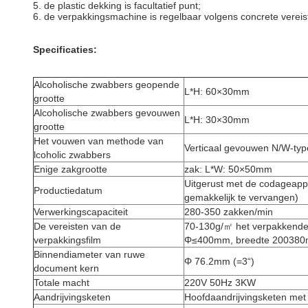
5. de plastic dekking is facultatief punt;
6. de verpakkingsmachine is regelbaar volgens concrete vereis
Specificaties:
Alcoholische zwabbers geopende
L*H: 60×30mm
grootte
Alcoholische zwabbers gevouwen
L*H: 30×30mm
grootte
Het vouwen van methode van
Verticaal gevouwen N/W-typ
lcoholic zwabbers
Enige zakgrootte
zak: L*W: 50×50mm
Uitgerust met de codageappa
Productiedatum
gemakkelijk te vervangen)
Verwerkingscapaciteit
280-350 zakken/min
De vereisten van de
70-130g/㎡ het verpakkende
verpakkingsfilm
Φ≤400mm, breedte 20038
Binnendiameter van ruwe
Φ 76.2mm (=3“)
document kern
Totale macht
220V 50Hz 3KW
Aandrijvingsketen
Hoofdaandrijvingsketen met