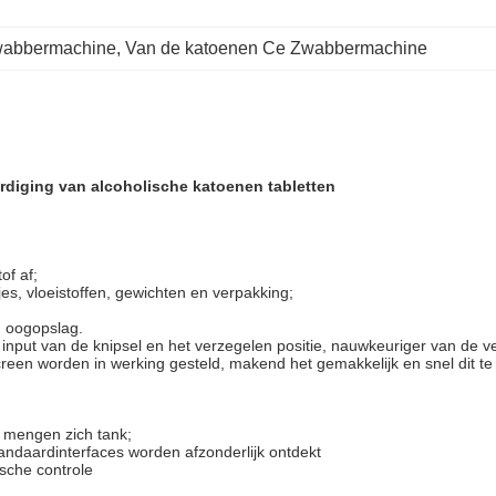
wabbermachine
, 
Van de katoenen Ce Zwabbermachine
rdiging van alcoholische katoenen tabletten
of af;
jes, vloeistoffen, gewichten en verpakking;
n oogopslag
.
e input van de knipsel en het verzegelen positie, nauwkeuriger van de v
creen worden in werking gesteld, makend het gemakkelijk en snel dit t
t mengen zich tank;
ndaardinterfaces worden afzonderlijk ontdekt
ische controle