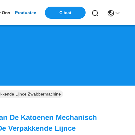
r Ons
Producten
Citaat
akkende Lijnce Zwabbermachine
Van De Katoenen Mechanisch
De Verpakkende Lijnce