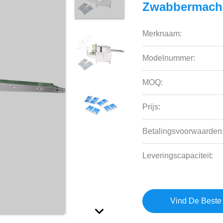
Zwabbermach
Merknaam:
Modelnummer:
MOQ:
Prijs:
Betalingsvoorwaarden
Leveringscapaciteit:
Vind De Beste 