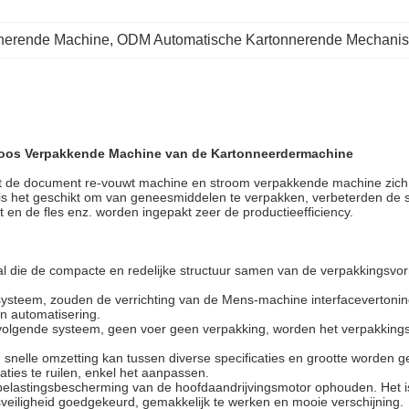
nerende Machine
, 
ODM Automatische Kartonnerende Mechani
 Doos Verpakkende Machine van de Kartonneerdermachine
 de document re-vouwt machine en stroom verpakkende machine zich in 
s het geschikt om van geneesmiddelen te verpakken, verbeterden de sch
en de fles enz. worden ingepakt zeer de productieefficiency.
l die de compacte en redelijke structuur samen van de verpakkingsvor
systeem, zouden de verrichting van de Mens-machine interfacevertonin
n automatisering.
t volgende systeem, geen voer geen verpakking, worden het verpakkin
snelle omzetting kan tussen diverse specificaties en grootte worden g
ties te ruilen, enkel het aanpassen.
belastingsbescherming van de hoofdaandrijvingsmotor ophouden. Het is
sveiligheid goedgekeurd, gemakkelijk te werken en mooie verschijning.