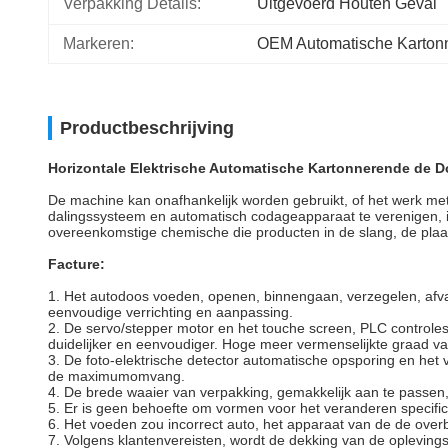
Verpakking Details:
Uitgevoerd Houten Geval
Markeren:
OEM Automatische Karton
Productbeschrijving
Horizontale Elektrische Automatische Kartonnerende de
De machine kan onafhankelijk worden gebruikt, of het werk met
dalingssysteem en automatisch codageapparaat te verenigen, i
overeenkomstige chemische die producten in de slang, de plaat 
Facture:
1. Het autodoos voeden, openen, binnengaan, verzegelen, afva
eenvoudige verrichting en aanpassing.
2. De servo/stepper motor en het touche screen, PLC controle
duidelijker en eenvoudiger. Hoge meer vermenselijkte graad va
3. De foto-elektrische detector automatische opsporing en he
de maximumomvang.
4. De brede waaier van verpakking, gemakkelijk aan te passen, 
5. Er is geen behoefte om vormen voor het veranderen specifica
6. Het voeden zou incorrect auto, het apparaat van de de over
7. Volgens klantenvereisten, wordt de dekking van de opleving