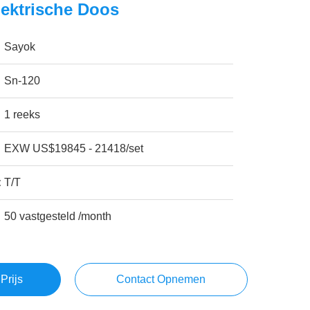
ektrische Doos
Sayok
Sn-120
1 reeks
EXW US$19845 - 21418/set
:
T/T
50 vastgesteld /month
Prijs
Contact Opnemen