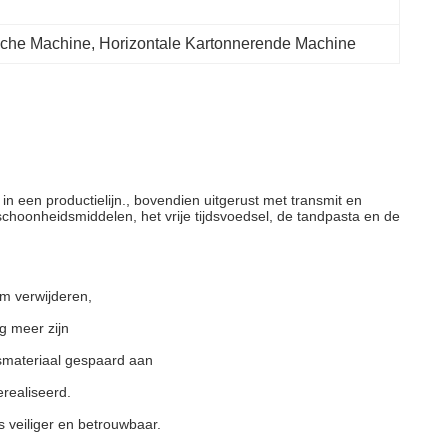
sche Machine
, 
Horizontale Kartonnerende Machine
een productielijn., bovendien uitgerust met transmit en 
oonheidsmiddelen, het vrije tijdsvoedsel, de tandpasta en de 
m verwijderen,
g meer zijn
gsmateriaal gespaard aan
erealiseerd.
 veiliger en betrouwbaar.