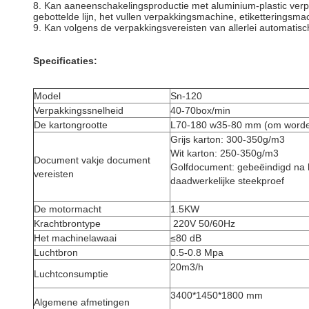
8. Kan aaneenschakelingsproductie met aluminium-plastic ve
gebottelde lijn, het vullen verpakkingsmachine, etiketteringsm
9. Kan volgens de verpakkingsvereisten van allerlei automa
Specificaties:
Model
Sn-120
Verpakkingssnelheid
40-70box/min
De kartongrootte
L70-180 w35-80 mm (om worde
Grijs karton: 300-350g/m3
Wit karton: 250-350g/m3
Document vakje document
Golfdocument: gebeëindigd na 
vereisten
daadwerkelijke steekproef
De motormacht
1.5KW
Krachtbrontype
220V 50/60Hz
Het machinelawaai
≤80 dB
Luchtbron
0.5-0.8 Mpa
20m3/h
Luchtconsumptie
3400*1450*1800 mm
Algemene afmetingen