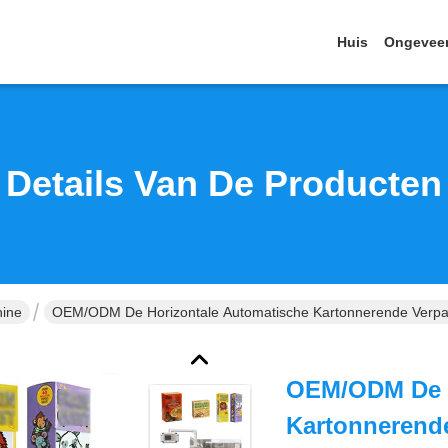
Huis
Ongevee
Details Van De Producten
hine
OEM/ODM De Horizontale Automatische Kartonnerende Verpa
OEM/ODM De H
Kartonnerend