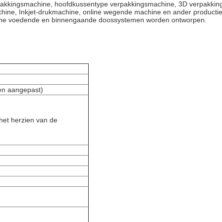
rpakkingsmachine, hoofdkussentype verpakkingsmachine, 3D verpakkin
achine, Inkjet-drukmachine, online wegende machine en ander productiel
tische voedende en binnengaande doossystemen worden ontworpen.
n aangepast)
het herzien van de