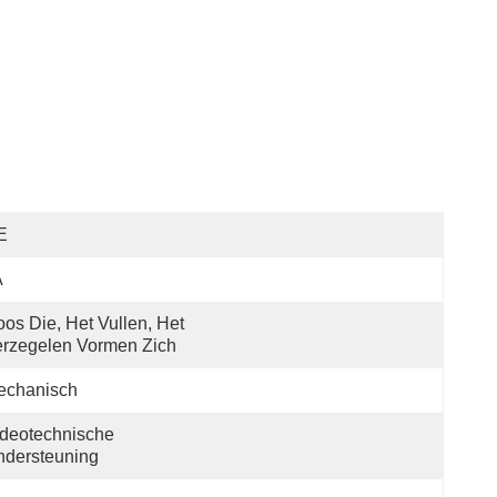
E
A
os Die, Het Vullen, Het 
rzegelen Vormen Zich
echanisch
deotechnische 
ndersteuning