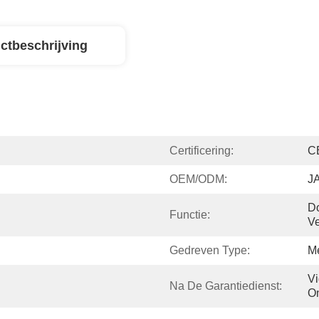
ctbeschrijving
Certificering:
C
OEM/ODM:
J
Do
Functie:
Ve
Gedreven Type:
M
Vi
Na De Garantiedienst:
O