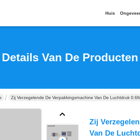
Huis
Ongevee
Details Van De Producten
e
Zij Verzegelende De Verpakkingsmachine Van De Luchtdruk 0.
Zij Verzegele
Van De Lucht