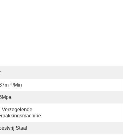
e
37m ³ /min
.6Mpa
j Verzegelende 
erpakkingsmachine
estvrij Staal