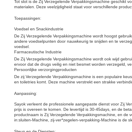
Tot slot is de Zij Verzegelende Verpakkingsmachine geschikt v
materialen. Deze veelzijdigheid staat voor verschillende product
Toepassingen:
Voedsel en Snackindustrie
De Zij Verzegelende Verpakkingsmachine wordt hoogst gebruikt 
andere voedselpunten door nauwkeurig te snijden en te verzege
voedsel.
Farmaceutische Industrie
De Zij Verzegelende Verpakkingsmachine wordt ook wijd gebruikt
ervoor dat de drugs veilig en niet besmet worden verzegeld, v
Persoonlijke verzorgingproducten
De zij Verzegelende Verpakkingsmachine is een populaire keu
en toiletries komt. Deze machine verstrekt een strakke verbin
Aanpassing:
Sayok verleent de professionele aangepaste dienst voor Zij 
prijs is overeen te komen. De levertijd is 30-45days, en de bet
productnaam is Zij Verzegelende Verpakkingsmachine, en de ve
in:sluiten-Machine, zij-ver*zegelen-verpakking-Machine is de s
Steun en de Diensten: