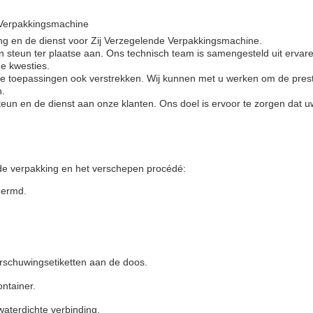
 Verpakkingsmachine
ing en de dienst voor Zij Verzegelende Verpakkingsmachine.
 steun ter plaatse aan. Ons technisch team is samengesteld uit ervaren 
e kwesties.
e toepassingen ook verstrekken. Wij kunnen met u werken om de prest
n.
teun en de dienst aan onze klanten. Ons doel is ervoor te zorgen dat u
de verpakking en het verschepen procédé:
hermd.
rschuwingsetiketten aan de doos.
ntainer.
aterdichte verbinding.