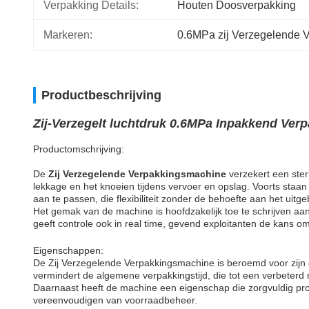
Verpakking Details:
Houten Doosverpakking
Markeren:
0.6MPa zij Verzegelende 
Productbeschrijving
Zij-Verzegelt luchtdruk 0.6MPa Inpakkend Ve
Productomschrijving:
De
Zij Verzegelende Verpakkingsmachine
verzekert een ster
lekkage en het knoeien tijdens vervoer en opslag. Voorts staa
aan te passen, die flexibiliteit zonder de behoefte aan het uitg
Het gemak van de machine is hoofdzakelijk toe te schrijven aan
geeft controle ook in real time, gevend exploitanten de kans 
Eigenschappen:
De Zij Verzegelende Verpakkingsmachine is beroemd voor zijn g
vermindert de algemene verpakkingstijd, die tot een verbeterd n
Daarnaast heeft de machine een eigenschap die zorgvuldig prod
vereenvoudigen van voorraadbeheer.