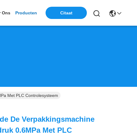
Citaat
r Ons
Producten
6MPa Met PLC Controlesysteem
nde De Verpakkingsmachine
druk 0.6MPa Met PLC