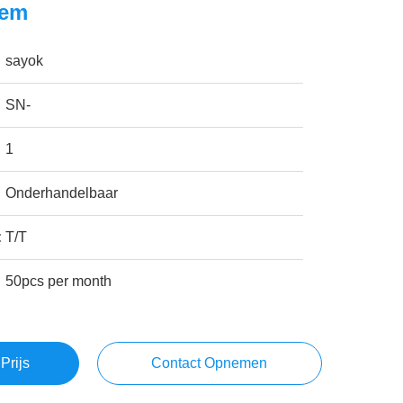
eem
sayok
SN-
1
Onderhandelbaar
:
T/T
50pcs per month
Prijs
Contact Opnemen