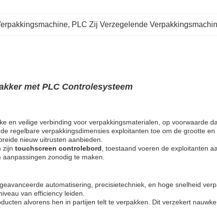
Verpakkingsmachine
, 
PLC Zij Verzegelende Verpakkingsmachi
rpakker met PLC Controlesysteem
ke en veilige verbinding voor verpakkingsmaterialen, op voorwaarde dat 
n de regelbare verpakkingsdimensies exploitanten toe om de grootte en
ebreide nieuw uitrusten aanbieden.
 zijn
touchscreen controlebord
, toestaand voeren de exploitanten a
om aanpassingen zonodig te maken.
eavanceerde automatisering, precisietechniek, en hoge snelheid verpak
iveau van efficiency leiden.
ucten alvorens hen in partijen telt te verpakken. Dit verzekert nauwke