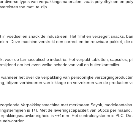
oor diverse types van verpakkingsmaterialen, zoals polyethyleen en pol
vereisten toe met. te zijn.
in voedsel en snack de industrieën. Het filmt en verzegelt snacks, ban
len. Deze machine verstrekt een correct en betrouwbaar pakket, die d
 voor de farmaceutische industrie. Het verpakt tabletten, capsules, pil
ermijdend om het even welke schade van vuil en buitenkantmilieu.
s wanneer het over de verpakking van persoonlijke verzorgingproduct
ding, blijven verhinderen van lekkage en verzekeren van de producten 
Verzegelende Verpakkingsmachine met merknaam Sayok, modelaantalsn. 
alingstermijnen is T/T. Met de leveringscapaciteit van 50pcs per maand,
rpakkingsnauwkeurigheid is ≤±1mm. Het controlesysteem is PLC. De zi
leutelwoorden.