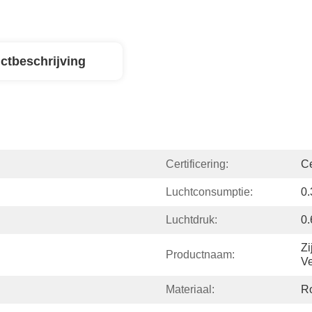
ctbeschrijving
Certificering:
C
Luchtconsumptie:
0.
Luchtdruk:
0
Zi
Productnaam:
V
Materiaal:
Ro