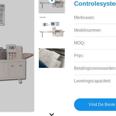
Controlesyst
Merknaam:
Modelnummer:
MOQ:
Prijs:
Betalingsvoorwaarden
Leveringscapaciteit:
Vind De Beste 