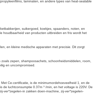
ypropyleenfilms, laminaten, en andere types van heat-sealable
ketbakkerijen, suikergoed, koekjes, spaanders, noten, en
e houdbaarheid van producten uitbreiden en fris wordt het
len, en kleine medische apparaten met precisie. Dit zorgt
en zoals zepen, shampoosachets, schoonheidsmiddelen, room,
veilig en uncompromised.
Met Ce-certificatie, is de minimumordehoeveelheid 1, en de
 is de luchtconsumptie 0.37m ³ /min, en het voltage is 220V. De
j-ver*zegelen-in zakken doen-machine, zij-ver*zegelen-