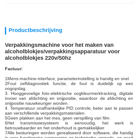
Productbeschrijving
Verpakkingsmachine voor het maken van
alcoholblokjes/verpakkingsapparatuur voor
alcoholblokjes 220v/50hz
Factuur:
1Mens-machine-interface, parameterinstelling is handig en snel.
2Fout zelfdiagnostiek functie, de fout is duidelijk op een
oogopslag.
3. Hooggevoelige foto-elektrische oogkleurmerktracking, digitale
invoer van afdichting en snijpositie, waardoor de afdichting en
snijpositie nauwkeuriger worden.
4. Temperatuur onafhankelijke PID controle, beter aan te passen
aan verschillende verpakkingsmaterialen.
5Geen plakken aan het mes, geen verspilling van film.
6Het transmissiesysteem is eenvoudig, het werk is
betrouwbaarder en het onderhoud is gemakkelijker.
7Alle besturingen worden gerealiseerd door software, die handig
is voor functionaire aanpassing en technische upgrade, en nooit