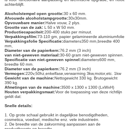
achterblijft.
Alcoholstempel open grootte:
30 x 60 mm.
Afvouwde alcoholstampgrootte:
30x30mm.
Opvouwbare manier:
Halve vouw, 2 plys.
Grootte van de zak:
L 50 x W 50 mm.
Productiecapaciteit:
200-400 stuks per minuut.
Verpakkingsfilm:
73-110 gm, papier gelamineerde aluminiumfolie
Verpakkingsfolie Specificatie:
diameter≤350 mm,breedte 400
mm,
Diameter van de papierkern:
76.2 mm (3 inch)
van niet-geweven materiaal:
30-60 gram niet-geweven spinnen.
Specificatie van niet-geweven spinnel:
diameter≤600 mm,
breedte 60 mm.
Diameter van de papierkern:
76.2 mm (3 inch)
Vermogen:
220v,50hz,enkelfase,verwarming 3kw,motor,etc. 1kw
Gewicht van de machine:
Nettogewicht 330 kg. Brutogewicht
390 kg.
Afmetingen van de machine:
3500 x 1300 x 1300 (LxWxH)
Houten verpakkingsmaat:
Voor de toepassing van deze richtlijn
geldt dat:
Snelle details:
1. Op grote schaal gebruikt in dagelijkse benodigdheden,
cosmetica, voedsel, medische enz. vele industrieën.
2. De breedte van de zakvorming aanpassen aan de
producthoogte en breedte.