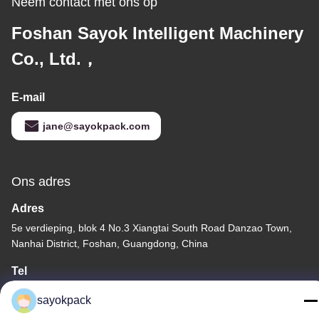
Neem contact met ons op
Foshan Sayok Intelligent Machinery
Co., Ltd.，
E-mail
jane@sayokpack.com
Ons adres
Adres
5e verdieping, blok 4 No.3 Xiangtai South Road Danzao Town,
Nanhai District, Foshan, Guangdong, China
Tel
86-757-8660-5060
sayokpack