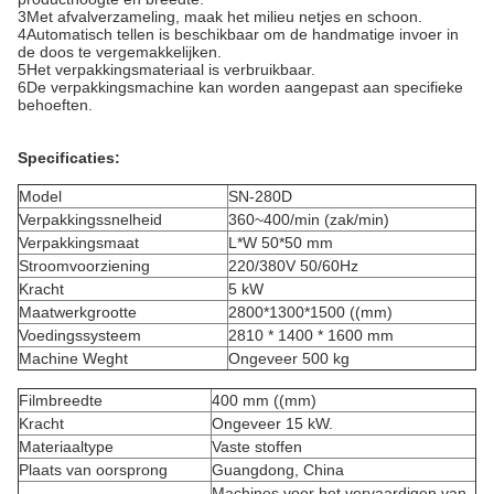
3Met afvalverzameling, maak het milieu netjes en schoon.
4Automatisch tellen is beschikbaar om de handmatige invoer in
de doos te vergemakkelijken.
5Het verpakkingsmateriaal is verbruikbaar.
6De verpakkingsmachine kan worden aangepast aan specifieke
behoeften.
Specificaties:
Model
SN-280D
Verpakkingssnelheid
360~400/min (zak/min)
Verpakkingsmaat
L*W 50*50 mm
Stroomvoorziening
220/380V 50/60Hz
Kracht
5 kW
Maatwerkgrootte
2800*1300*1500 ((mm)
Voedingssysteem
2810 * 1400 * 1600 mm
Machine Weght
Ongeveer 500 kg
Filmbreedte
400 mm ((mm)
Kracht
Ongeveer 15 kW.
Materiaaltype
Vaste stoffen
Plaats van oorsprong
Guangdong, China
Machines voor het vervaardigen van