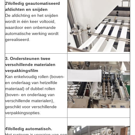
2Volledig geautomatiseerd
afdichten en snijden
De afdichting en het snijden
wordt in één keer voltooid,
waardoor een onbemande
automatische werking wordt
gerealiseerd.
3. Ondersteunen twee
verschillende materialen
verpakkingsfilm
Kan enkelvoudig rollen (boven-
en onderlaag van hetzelfde
materiaal) of dubbel rollen
(boven- en onderlaag van
verschillende materialen),
geschikt voor verschillende
verpakkingsopties.
4Volledig automatisch.
Het systeem is voorzien van een