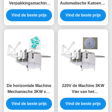
Verpakkingsmachine
Automatische Katoenen
3KW van de
Zwabbermachine 5KW
gekronkelde Machine
Vind de beste prijs
die Makend Machine
Vind de beste prijs
Automatische
verpakken
Stootkussens van de
Alcoholzwabber
De horizontale Machine
220V de Machine 3KW
Mechanische 3KW van
Vier van het
de Alcoholzwabber
alcoholstootkussen Zij
veegt Verpakkende
Vind de beste prijs
Vind de beste prijs
Verzegelende
Machine af
Verpakkingsmachine