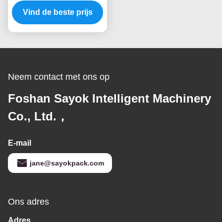
Verpakkingsmachines
Vind de beste prijs
5.5KW het Wegen
Vullen en het
Verzegelen in zakken
Neem contact met ons op
Foshan Sayok Intelligent Machinery
Co., Ltd.，
E-mail
jane@sayokpack.com
Ons adres
Adres