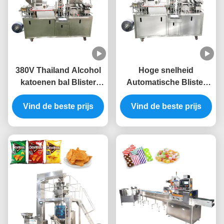
380V Thailand Alcohol
Hoge snelheid
katoenen bal Blister
Automatische Blister
verpakkingsmachine
Packing Machine Tablet
Vind de beste prijs
platte plaat type
Blister Machine 220v
Vind de beste prijs