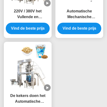
220V / 380V het
Automatische
Vullende en
Mechanische
Verzegelende
Suikergoed Individuele
Zaksuikergoed van
Vind de beste prijs
Verpakkende Machine
Vind de beste prijs
verticale Automatische
2.5kw
Verpakkingsmachines
De kekers doen het
Automatische