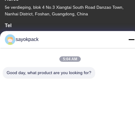
5e verdieping, blok 4 No.3 Xiangtai South Road Danzao Town,
Nanhai District, Foshan, Guangdong, China
Tel
86-757-8660-5060
sayokpack
5:04 AM
Privacybeleid
|
Sitemap
Good day, what product are you looking for?
China Goede kwaliteit automatische verpakkingsmachines
Leverancier. Copyright © -2026 Foshan Sayok Intelligent
Machinery Co., Ltd.， . Alle rechten voorbehouden.