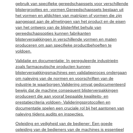
gebruik van specifieke gereedschapssets voor verschillende
blistergroottes en -vormen.Gereedschapssets bestaan uit
het vormen en afdichten van matrijzen of vormen die zijn
aangepast aan de afmetingen van het product en de eisen
van het ontwerp van de blisterMet behulp van
gereedschapsopties kunnen fabrikanten
blisterverpakkingen in verschillende vormen en maten
produceren om aan specifieke productbehoeften te
voldoen.
Validatie en documentatie: In gereguleerde industrieën
zoals farmaceutische producten kunnen
blisterverpakkingsmachines een validatieproces ondergaan
om naleving van de normen en voorschriften van de
industrie te waarborgen.Validering omvat gedocumenteerd
bewijs dat de machine consequent blisterverpakkingen
produceert die aan vooraf bepaalde kwaliteits- en
prestatiecriteria voldoen- Valideringsprotocollen en
documentatie spelen een cruciale rol bij het aantonen van
naleving tijdens audits en inspecties.
Opleiding en veiligheid van de bediener: Een goede
opleiding van de bedieners van de machines is essentieel