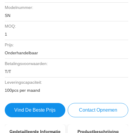
Modelnummer:
SN
MOQ:
1
Prijs:
Onderhandelbaar
Betalingsvoorwaarden:
T/T
Leveringscapaciteit:
100pcs per maand
Vind De Beste Prijs
Contact Opnemen
Gedetailleerde Informatie
Productbeschrijving