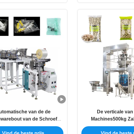
utomatische van de de
De verticale van
warebout van de Schroef
Machines500kg Za
de Verpakkende Machine de
Pistache Automatisch
Vind de beste prijs
Vind de beste p
pakkingsmachine 2.5KW
Verpakkende Ma