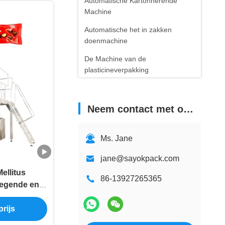
Automatische Kartonnerende
Machine
Automatische het in zakken
doenmachine
De Machine van de
plasticineverpakking
De Machine van de
alcoholzwabber
Neem contact met ons op
De Machine van de
tandenstokerverpakking
Ms. Jane
jane@sayokpack.com
ellitus
86-13927265365
egende en
e 5.5KW
rijs