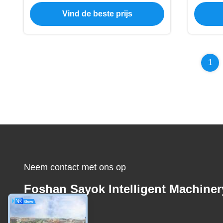
Schroef Tellende Verpakking
v
Vind de beste prijs
Machine van de de
V
Delenverpakking
1
Neem contact met ons op
Foshan Sayok Intelligent Machiner
Co., Ltd.，