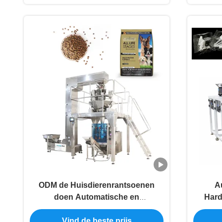
ODM de Huisdierenrantsoenen
A
doen Automatische en
Hard
Verpakkingsmachines in zakken
Tellen
Vind de beste prijs
die vullen verzegelen
Ver