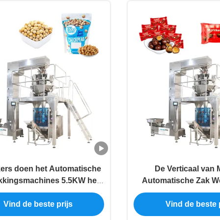
ers doen het Automatische
De Verticaal van M
kkingsmachines 5.5KW het
Automatische Zak W
Vullen en het Verzegelen in
Vullende Machin
Vind de beste prijs
Vind de beste p
zakken