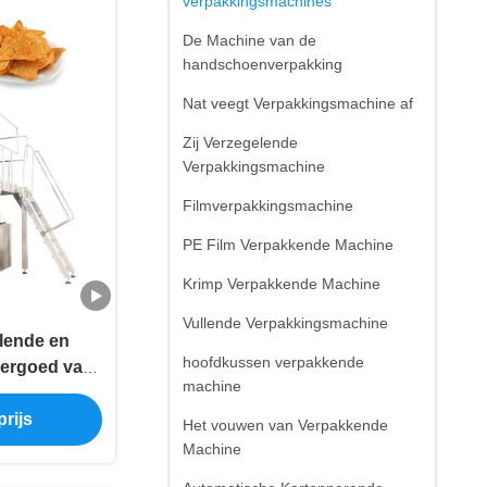
verpakkingsmachines
De Machine van de
handschoenverpakking
Nat veegt Verpakkingsmachine af
Zij Verzegelende
Verpakkingsmachine
Filmverpakkingsmachine
PE Film Verpakkende Machine
Krimp Verpakkende Machine
Vullende Verpakkingsmachine
llende en
hoofdkussen verpakkende
kergoed van
machine
tische
rijs
hines
Het vouwen van Verpakkende
Machine