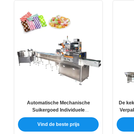
Automatische Mechanische
De kek
Suikergoed Individuele
Verpa
Verpakkende Machine 2.5kw
Wegen 
Vind de beste prijs