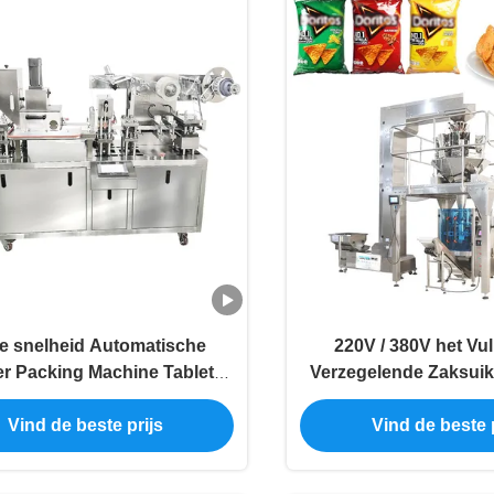
e snelheid Automatische
220V / 380V het Vu
er Packing Machine Tablet
Verzegelende Zaksui
Blister Machine 220v
verticale Automa
Vind de beste prijs
Vind de beste p
Verpakkingsmac