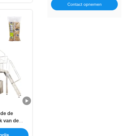
Contact opnemen
 de de
k van de
e Verpakking
rijs
chines