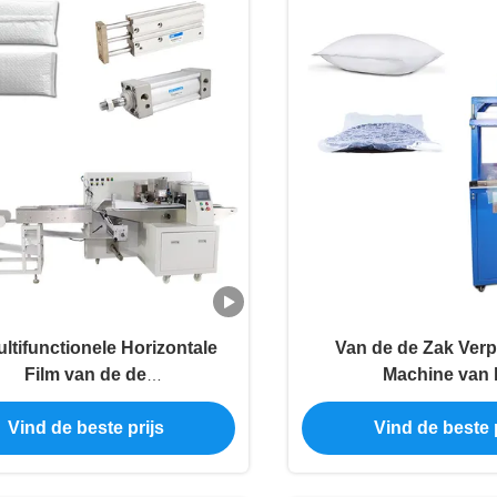
ltifunctionele Horizontale
Van de de Zak Ver
Film van de de
Machine van 
besturingsLuchtbel van de
goederenhoofdkusse
Vind de beste prijs
Vind de beste p
lm Verpakkende Machine
van de het Speelgoe
de Automatisch