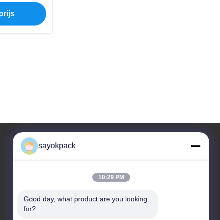
rs van de
rijs
sayokpack
Ons adres
10:29 PM
Adres
5e verdieping, blok 4 No.3 Xiangtai South Road
Good day, what product are you looking 
Danzao Town, Nanhai District, Foshan, Guangdong,
for?
China