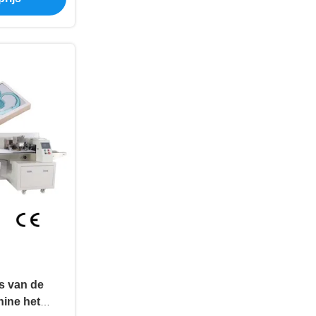
s van de
ine het