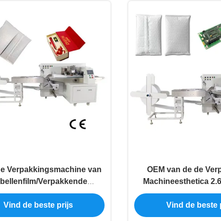
e Verpakkingsmachine van
OEM van de de Ver
 bellenfilm/Verpakkende
Machineesthetica 2.
hineoem 1 Jaargarantie
Luchtbelfilm Machine
Vind de beste prijs
Vind de beste p
Zakverpakking d