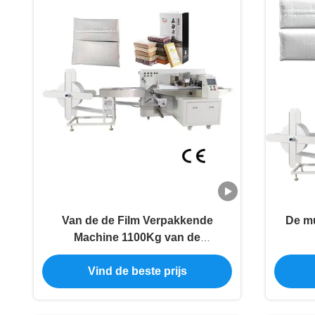
Van de de Film Verpakkende
De mu
Machine 1100Kg van de
rijstbaksteen het Pakhuis van de de
Servo
Vind de beste prijs
Bellenfilm
Fi