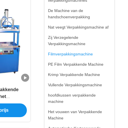
verpakkingsmachines
De Machine van de
handschoenverpakking
Nat veegt Verpakkingsmachine af
Zij Verzegelende
Verpakkingsmachine
Filmverpakkingsmachine
PE Film Verpakkende Machine
Krimp Verpakkende Machine
Vullende Verpakkingsmachine
pakkende
hoofdkussen verpakkende
het
machine
n Machine
rijs
dverpakking
Het vouwen van Verpakkende
e 1KW
Machine