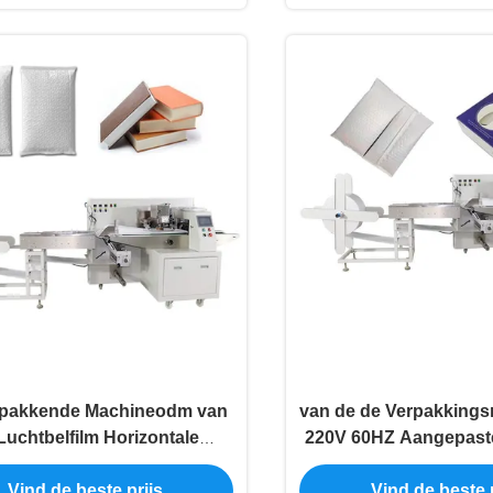
rpakkende Machineodm van
van de de Verpakking
Luchtbelfilm Horizontale
220V 60HZ Aangepaste
Verpakkingsmachine
Voorhoofdthermom
Vind de beste prijs
Vind de beste p
Bellenfilm