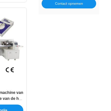
Contact opnemen
smachine van
 van de het
eter de
rijs