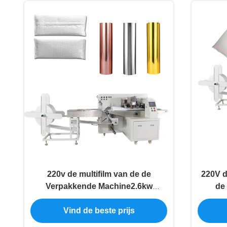
220v de multifilm van de de
220V d
Verpakkende Machine2.6kw
de
Luchtbel van de Functiefilm
Mac
Vind de beste prijs