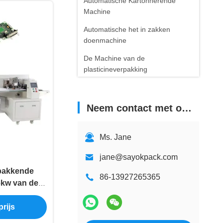
Automatische Kartonnerende
Machine
Automatische het in zakken
doenmachine
De Machine van de
plasticineverpakking
De Machine van de
alcoholzwabber
Neem contact met ons op
De Machine van de
tandenstokerverpakking
Ms. Jane
jane@sayokpack.com
pakkende
86-13927265365
6kw van de
 van de de
rijs
e Auto