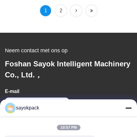
binnenverpakking
1
2
Neem contact met ons op
Foshan Sayok Intelligent Machinery
Co., Ltd.，
E-mail
jane@sayokpack.com
sayokpack
Ons adres
10:57 PM