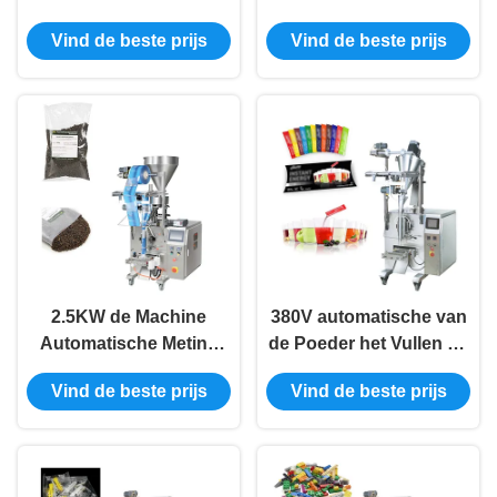
Verpakkingsmachine
Vullen Gedreven
Vind de beste prijs
Vind de beste prijs
380V Sugar Sachet
Mechanisch van de
Packing Machine
Verpakkingsmachine
2.5KW de Machine
380V automatische van
Automatische Meting
de Poeder het Vullen en
van de sachet het
Verpakking Machine
Vind de beste prijs
Vind de beste prijs
Vullende Verpakking
Mechanisch voor Kleine
Verdelen
Zakken