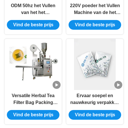
ODM 50hz het Vullen
220V poeder het Vullen
van het het
Machine van de het
SachetTheezakje van
Sachetverpakking van
Vind de beste prijs
Vind de beste prijs
de Verpakkingsmachine
de Verpakkende
de Verpakkende
Machine de Verticale
Machine
Zak
Versatile Herbal Tea
Ervaar soepel en
Filter Bag Packing
nauwkeurig verpakken
Machine for Different
met de vul- en
Vind de beste prijs
Vind de beste prijs
Tea Varieties
verpakkingsmachine
voor kruidenthee