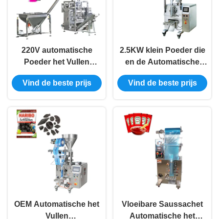
220V automatische
2.5KW klein Poeder die
Poeder het Vullen
en de Automatische
Intelligente
Multifunctie van de
Vind de beste prijs
Vind de beste prijs
Verpakkingsmachine
Verpakkingsmachine
2.5KW
vullen
OEM Automatische het
Vloeibare Saussachet
Vullen
Automatische het