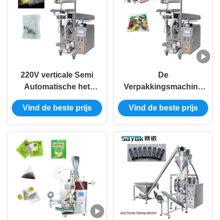
220V verticale Semi
De
Automatische het
Verpakkingsmachine
Vullen de
1.8KW van de
Vind de beste prijs
Vind de beste prijs
Kettingsemmer van de
kettingsemmer Verticale
Verpakkingsmachine
Semi Automatische het
1.8KW
Vullen Machine