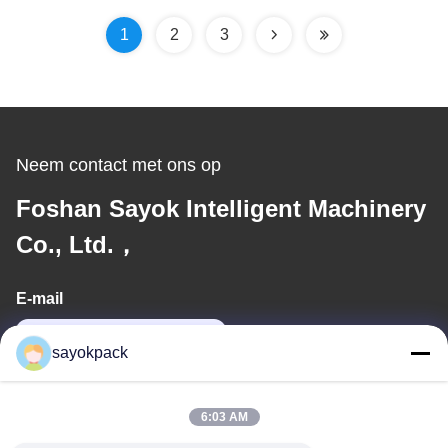
1
2
3
Neem contact met ons op
Foshan Sayok Intelligent Machinery
Co., Ltd.，
E-mail
jane@sayokpack.com
sayokpack
Ons adres
6:03 AM