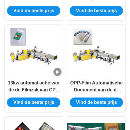
Verpakkende Machine
de Zakverpakking
Vind de beste prijs
Vind de beste prijs
van Premade van de het
Machine van het het
In zakken doenmachine
Poeder Horizontale In
zakken doen 380V
13kw automatische van
OPP-Film Automatische
de de Filmzak van CPP
Document van de de
van de het In zakken
Machine13kw Kaart van
Vind de beste prijs
Vind de beste prijs
doenmachine van het
de Zakverpakking de
de
Kokerverpakking
Verpakkingsmateriaal
de Kaartkoker