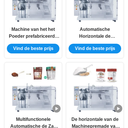
Machine van het het
Automatische
Poeder prefabriceerde
Horizontale de
de Automatische In
Verpakkingsmachine
Vind de beste prijs
Vind de beste prijs
zakken doen van 380V
Nieuwe Premade van de
Matcha Horizontaal
Poederzak
Multifunctionele
De horizontale van de
Automatische de Zak
Machinepremade van