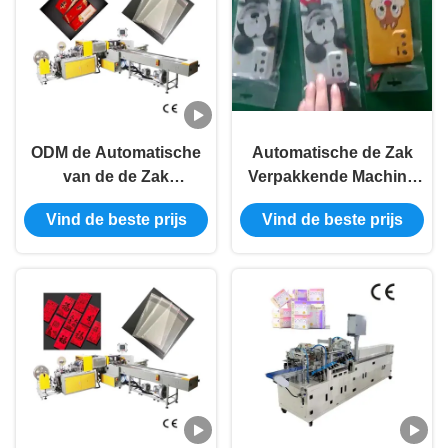
ODM de Automatische
Automatische de Zak
van de de Zak
Verpakkende Machine
Verzegelende Machine
die van 50Hz 13KW
Vind de beste prijs
Vind de beste prijs
van de het In zakken
Hoge Prestaties
doenmachine 15kw
verzegelt
Kaarten van de de
Uitnodigingsgroet