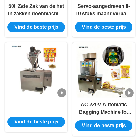
50HZ/de Zak van de het
Servo-aangedreven 8-
In zakken doenmachine
10 stuks maandverband
15kw van 60HZ
premade zakje
Vind de beste prijs
Vind de beste prijs
Automatische het
automatische zakken
Vullen Machine Lucky
sluitmachine
Bags
AC 220V Automatic
Bagging Machine for
Doypack Pouch Min.
Vind de beste prijs
Vind de beste prijs
Bag size 60*90 mm High
Capacity Output