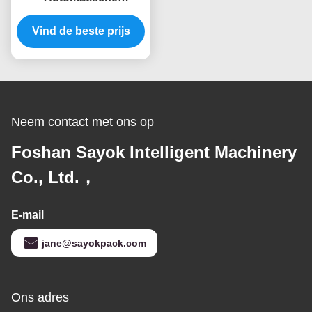
Verpakkingsmachines
Vind de beste prijs
5.5KW het Wegen
Vullen en het
Verzegelen in zakken
Neem contact met ons op
Foshan Sayok Intelligent Machinery
Co., Ltd.，
E-mail
jane@sayokpack.com
Ons adres