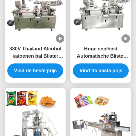
380V Thailand Alcohol
Hoge snelheid
katoenen bal Blister
Automatische Blister
verpakkingsmachine
Packing Machine Tablet
Vind de beste prijs
platte plaat type
Blister Machine 220v
Vind de beste prijs