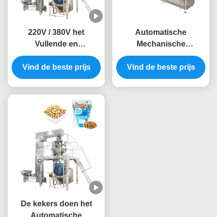
220V / 380V het
Automatische
Vullende en
Mechanische
Verzegelende
Suikergoed Individuele
Zaksuikergoed van
Vind de beste prijs
Verpakkende Machine
Vind de beste prijs
verticale Automatische
2.5kw
Verpakkingsmachines
De kekers doen het
Automatische