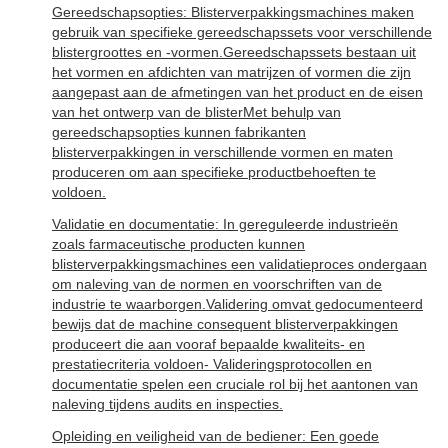
Gereedschapsopties: Blisterverpakkingsmachines maken
gebruik van specifieke gereedschapssets voor verschillende
blistergroottes en -vormen.Gereedschapssets bestaan uit
het vormen en afdichten van matrijzen of vormen die zijn
aangepast aan de afmetingen van het product en de eisen
van het ontwerp van de blisterMet behulp van
gereedschapsopties kunnen fabrikanten
blisterverpakkingen in verschillende vormen en maten
produceren om aan specifieke productbehoeften te
voldoen.
Validatie en documentatie: In gereguleerde industrieën
zoals farmaceutische producten kunnen
blisterverpakkingsmachines een validatieproces ondergaan
om naleving van de normen en voorschriften van de
industrie te waarborgen.Validering omvat gedocumenteerd
bewijs dat de machine consequent blisterverpakkingen
produceert die aan vooraf bepaalde kwaliteits- en
prestatiecriteria voldoen- Valideringsprotocollen en
documentatie spelen een cruciale rol bij het aantonen van
naleving tijdens audits en inspecties.
Opleiding en veiligheid van de bediener: Een goede