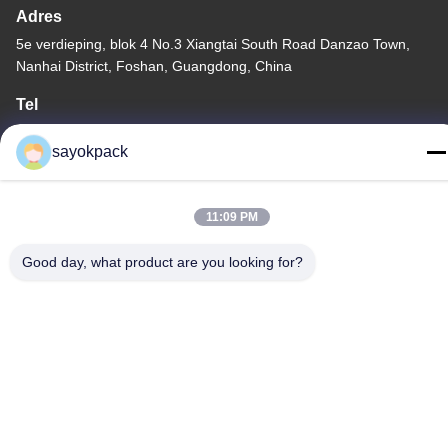
Adres
5e verdieping, blok 4 No.3 Xiangtai South Road Danzao Town,
Nanhai District, Foshan, Guangdong, China
Tel
86-757-8660-5060
sayokpack
11:09 PM
Privacybeleid
|
Sitemap
Good day, what product are you looking for?
China Goede kwaliteit automatische verpakkingsmachines
Leverancier. Copyright © -2026 Foshan Sayok Intelligent
Machinery Co., Ltd.， . Alle rechten voorbehouden.