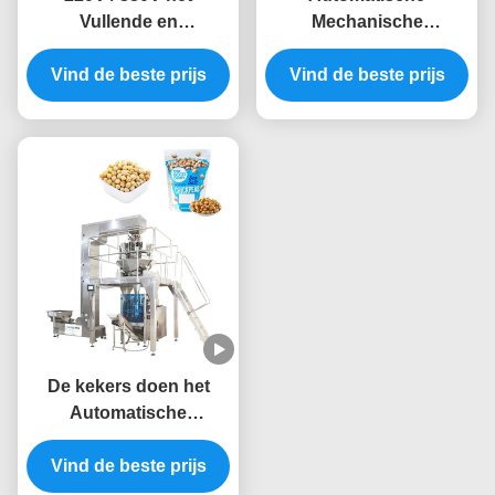
Vullende en
Mechanische
Verzegelende
Suikergoed Individuele
Zaksuikergoed van
Vind de beste prijs
Verpakkende Machine
Vind de beste prijs
verticale Automatische
2.5kw
Verpakkingsmachines
De kekers doen het
Automatische
Verpakkingsmachines
Vind de beste prijs
5.5KW het Wegen
Vullen en het