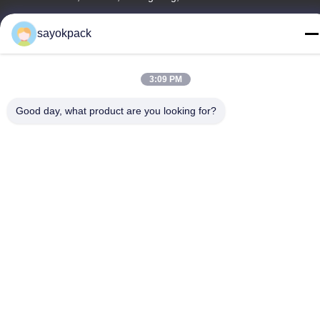
Tel
sayokpack
86-757-8660-5060
3:09 PM
Good day, what product are you looking for?
Privacybeleid
|
Sitemap
China Goede kwaliteit automatische verpakkingsmachines
Leverancier. Copyright © -2026 Foshan Sayok Intelligent
Machinery Co., Ltd.， . Alle rechten voorbehouden.