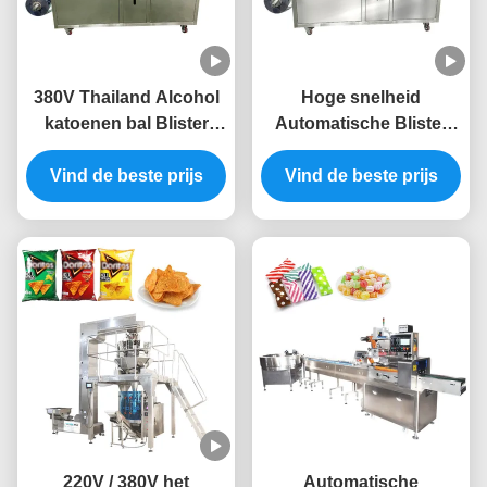
380V Thailand Alcohol
Hoge snelheid
katoenen bal Blister
Automatische Blister
verpakkingsmachine
Packing Machine Tablet
Vind de beste prijs
platte plaat type
Blister Machine 220v
Vind de beste prijs
220V / 380V het
Automatische