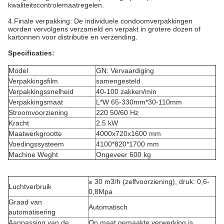
kwaliteitscontrolemaatregelen.
4.Finale verpakking: De individuele condoomverpakkingen
worden vervolgens verzameld en verpakt in grotere dozen of
kartonnen voor distributie en verzending.
Specificaties:
Model
GN: Vervaardiging
Verpakkingsfilm
samengesteld
Verpakkingssnelheid
40-100 zakken/min
Verpakkingsmaat
L*W 65-330mm*30-110mm
Stroomvoorziening
220 50/60 Hz
Kracht
2.5 kW
Maatwerkgrootte
4000x720x1600 mm
Voedingssysteem
4100*820*1700 mm
Machine Weght
Ongeveer 600 kg
≥ 30 m3/h (zelfvoorziening), druk: 0,6-
Luchtverbruik
0,8Mpa
Graad van
Automatisch
automatisering
Aanpassing van de
Op maat gemaakte verwerking is