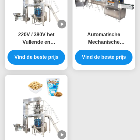
220V / 380V het
Automatische
Vullende en
Mechanische
Verzegelende
Suikergoed Individuele
Zaksuikergoed van
Vind de beste prijs
Verpakkende Machine
Vind de beste prijs
verticale Automatische
2.5kw
Verpakkingsmachines