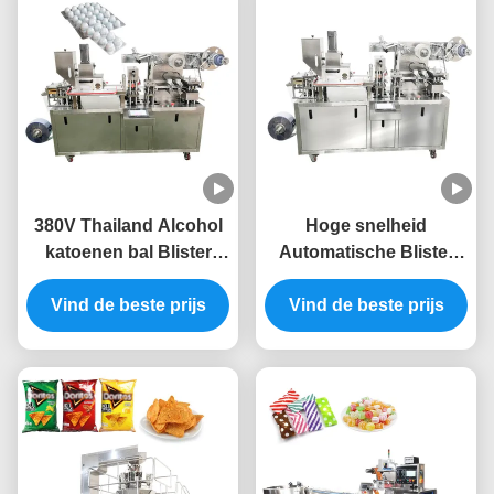
380V Thailand Alcohol
Hoge snelheid
katoenen bal Blister
Automatische Blister
verpakkingsmachine
Packing Machine Tablet
Vind de beste prijs
platte plaat type
Blister Machine 220v
Vind de beste prijs