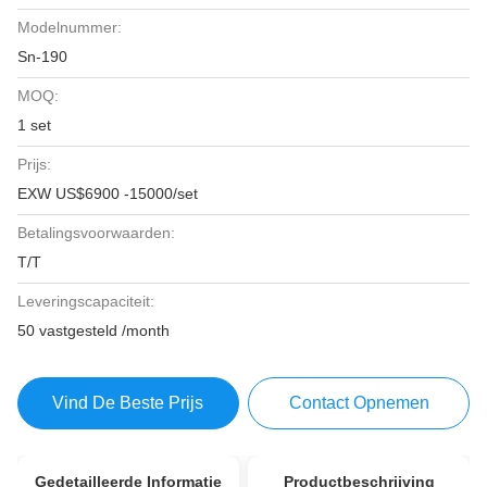
Modelnummer:
Sn-190
MOQ:
1 set
Prijs:
EXW US$6900 -15000/set
Betalingsvoorwaarden:
T/T
Leveringscapaciteit:
50 vastgesteld /month
Vind De Beste Prijs
Contact Opnemen
Gedetailleerde Informatie
Productbeschrijving