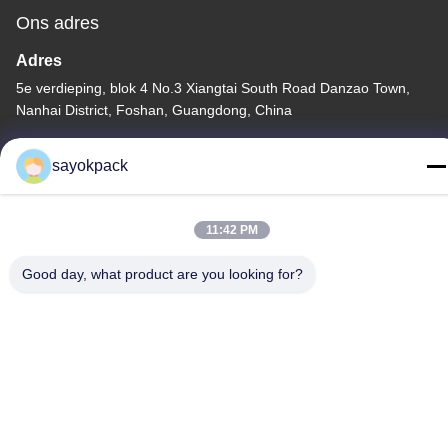
Ons adres
Adres
5e verdieping, blok 4 No.3 Xiangtai South Road Danzao Town,
Nanhai District, Foshan, Guangdong, China
Tel
sayokpack
86-757-8660-5060
11:42 PM
Good day, what product are you looking for?
Privacybeleid
|
Sitemap
China Goede kwaliteit automatische verpakkingsmachines
Leverancier. Copyright © -2026 Foshan Sayok Intelligent
Machinery Co., Ltd.， . Alle rechten voorbehouden.