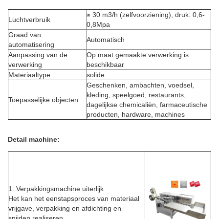
≥ 30 m3/h (zelfvoorziening), druk: 0,6-
Luchtverbruik
0,8Mpa
Graad van
Automatisch
automatisering
Aanpassing van de
Op maat gemaakte verwerking is
verwerking
beschikbaar
Materiaaltype
solide
Geschenken, ambachten, voedsel,
kleding, speelgoed, restaurants,
Toepasselijke objecten
dagelijkse chemicaliën, farmaceutische
producten, hardware, machines
Detail machine:
1. Verpakkingsmachine uiterlijk
Het kan het eenstapsproces van materiaal
vrijgave, verpakking en afdichting en
snijden realiseren