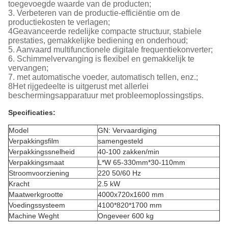
toegevoegde waarde van de producten;
3. Verbeteren van de productie-efficiëntie om de
productiekosten te verlagen;
4Geavanceerde redelijke compacte structuur, stabiele
prestaties, gemakkelijke bediening en onderhoud;
5. Aanvaard multifunctionele digitale frequentiekonverter;
6. Schimmelvervanging is flexibel en gemakkelijk te
vervangen;
7. met automatische voeder, automatisch tellen, enz.;
8Het rijgedeelte is uitgerust met allerlei
beschermingsapparatuur met probleemoplossingstips.
Specificaties:
Model
GN: Vervaardiging
Verpakkingsfilm
samengesteld
Verpakkingssnelheid
40-100 zakken/min
Verpakkingsmaat
L*W 65-330mm*30-110mm
Stroomvoorziening
220 50/60 Hz
Kracht
2.5 kW
Maatwerkgrootte
4000x720x1600 mm
Voedingssysteem
4100*820*1700 mm
Machine Weght
Ongeveer 600 kg