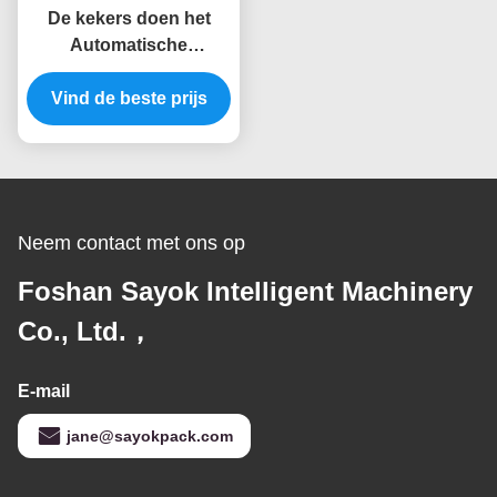
De kekers doen het
Automatische
Verpakkingsmachines
Vind de beste prijs
5.5KW het Wegen
Vullen en het
Verzegelen in zakken
Neem contact met ons op
Foshan Sayok Intelligent Machinery
Co., Ltd.，
E-mail
jane@sayokpack.com