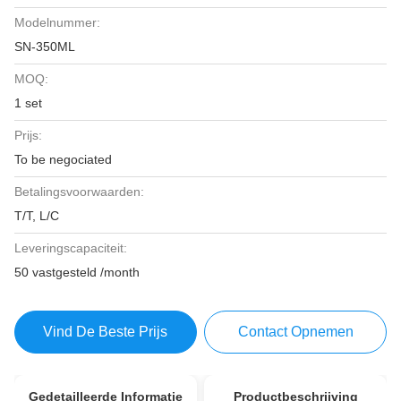
Modelnummer:
SN-350ML
MOQ:
1 set
Prijs:
To be negociated
Betalingsvoorwaarden:
T/T, L/C
Leveringscapaciteit:
50 vastgesteld /month
Vind De Beste Prijs
Contact Opnemen
Gedetailleerde Informatie
Productbeschrijving