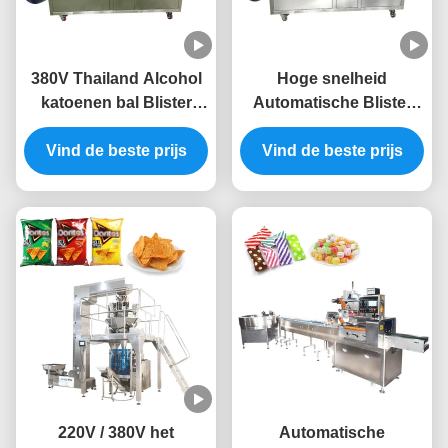
380V Thailand Alcohol
Hoge snelheid
katoenen bal Blister
Automatische Blister
verpakkingsmachine
Packing Machine Tablet
Vind de beste prijs
platte plaat type
Blister Machine 220v
Vind de beste prijs
220V / 380V het
Automatische