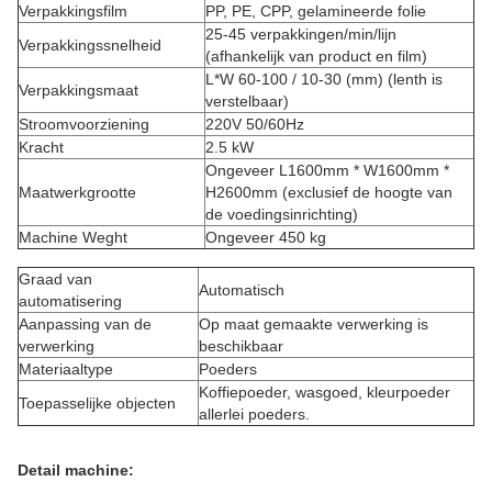
Verpakkingsfilm
PP, PE, CPP, gelamineerde folie
25-45 verpakkingen/min/lijn
Verpakkingssnelheid
(afhankelijk van product en film)
L*W 60-100 / 10-30 (mm) (lenth is
Verpakkingsmaat
verstelbaar)
Stroomvoorziening
220V 50/60Hz
Kracht
2.5 kW
Ongeveer L1600mm * W1600mm *
Maatwerkgrootte
H2600mm (exclusief de hoogte van
de voedingsinrichting)
Machine Weght
Ongeveer 450 kg
Graad van
Automatisch
automatisering
Aanpassing van de
Op maat gemaakte verwerking is
verwerking
beschikbaar
Materiaaltype
Poeders
Koffiepoeder, wasgoed, kleurpoeder
Toepasselijke objecten
allerlei poeders.
Detail machine: