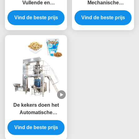
Vullende en
Mechanische
Verzegelende
Suikergoed Individuele
Zaksuikergoed van
Vind de beste prijs
Verpakkende Machine
Vind de beste prijs
verticale Automatische
2.5kw
Verpakkingsmachines
De kekers doen het
Automatische
Verpakkingsmachines
Vind de beste prijs
5.5KW het Wegen
Vullen en het